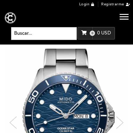
Login
Registrarme
0
USD
0