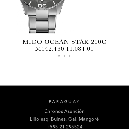
MIDO OCEAN STAR 200C
M042.430.11.081.00
MIDO
PARAGUAY
Chronos Asunción
Lillo esq. Bulnes. Gal. Mangoré
+595 21 295524